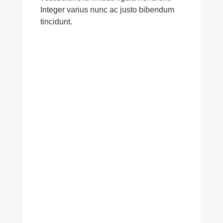
Inte­ger varius nunc ac justo biben­dum
tincidunt.