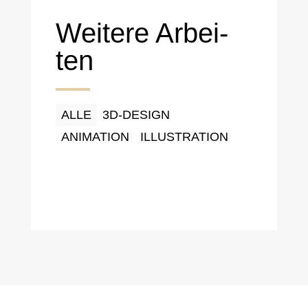
Weitere Arbei­
ten
ALLE
3D-DESIGN
ANIMA­TION
ILLUS­TRA­TION