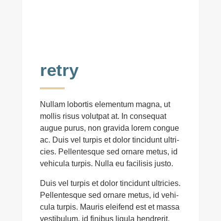
retry
Nullam lobor­tis elementum magna, ut
mollis risus volut­pat at. In conse­quat
augue purus, non gravida lorem congue
ac. Duis vel turpis et dolor tincidunt ultri­
cies. Pellen­tes­que sed ornare metus, id
vehi­cula turpis. Nulla eu faci­li­sis justo.
Duis vel turpis et dolor tincidunt ultri­cies.
Pellen­tes­que sed ornare metus, id vehi­
cula turpis. Mauris eleifend est et massa
vesti­bu­lum, id fini­bus ligula hendre­rit.