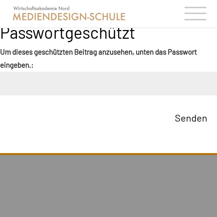
Pass­wort­ge­schützt
Um dieses geschütz­ten Beitrag anzu­se­hen, unten das Pass­wort
einge­ben.:
Senden