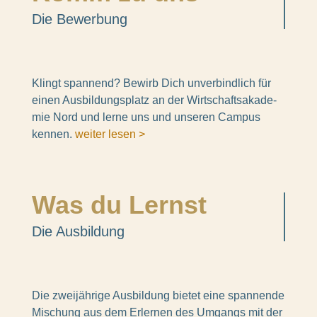
Die Bewer­bung
Klingt span­nend? Bewirb Dich unver­bind­lich für
einen Ausbil­dungs­platz an der Wirt­schafts­aka­de­
mie Nord und lerne uns und unse­ren Campus
kennen.
weiter lesen >
Was du Lernst
Die Ausbil­dung
Die zwei­jäh­rige Ausbil­dung bietet eine span­nende
Mischung aus dem Erler­nen des Umgangs mit der