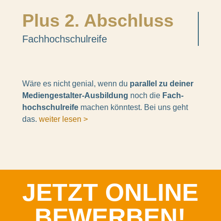
Plus 2. Abschluss
Fach­hoch­schul­reife
Wäre es nicht genial, wenn du
paral­lel zu deiner
Medi­en­ge­stal­ter-Ausbil­dung
noch die
Fach­
hoch­schul­reife
machen könn­test. Bei uns geht
das.
weiter lesen >
JETZT ONLINE
BEWER­BEN!