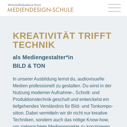
KREA­TI­VI­TÄT TRIFFT
TECH­NIK
als Mediengestalter*in
BILD & TON
In unse­rer Ausbil­dung lernst du, audio­vi­su­elle
Medien profes­sio­nell zu gestal­ten. Du wirst in der
Nutzung moder­ner Aufnahme‑, Schnitt- und
Produk­ti­ons­tech­nik geschult und entwi­ckelst ein
tief­ge­hen­des Verständ­nis für Bild- und Tonkom­po­
si­tion. Dabei vermit­teln wir dir nicht nur krea­tive
Tech­ni­ken, sondern auch das nötige Know-how,
um ziel­ge­rich­tete Medi­en­pro­jekte zu konzi­pie­ren