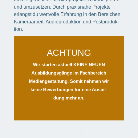
und umzu­set­zen. Durch praxis­nahe Projekte
erlangst du wert­volle Erfah­rung in den Berei­chen
Kame­ra­ar­beit, Audio­pro­duk­tion und Post­pro­duk­
tion.
ACHTUNG
Wir star­ten aktu­ell KEINE NEUEN
Ausbil­dungs­gänge im Fach­be­reich
Medi­en­ge­stal­tung. Somit nehmen wir
keine Bewer­bun­gen für eine Ausbil­
dung mehr an.