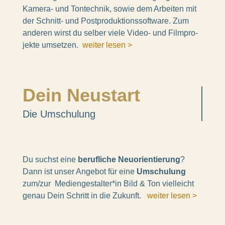
Kamera- und Tontech­nik, sowie dem Arbei­ten mit
der Schnitt- und Post­pro­duk­ti­ons­soft­ware. Zum
ande­ren wirst du selber viele Video- und Film­pro­
jekte umset­zen.
weiter lesen >
Dein Neustart
Die Umschu­lung
Du suchst eine
beruf­li­che Neuori­en­tie­rung
?
Dann ist unser Ange­bot für eine
Umschu­lung
zum/zur Mediengestalter*in Bild & Ton viel­leicht
genau Dein Schritt in die Zukunft.
weiter lesen >