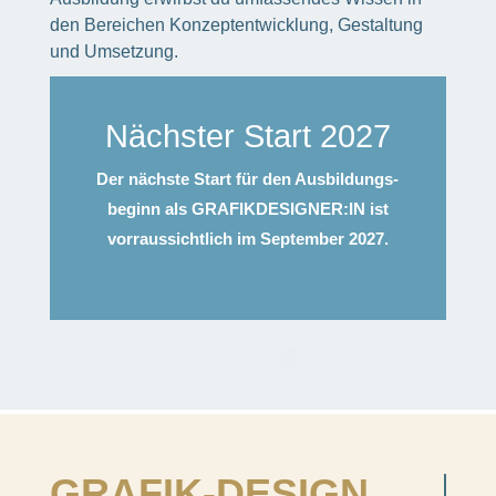
den Berei­chen Konzept­ent­wick­lung, Gestal­tung
und Umset­zung.
Nächs­ter Start 2027
Der nächste Start für den Ausbil­dungs­
be­ginn als GRAFIKDESIGNER:IN ist
vorraus­sicht­lich im Septem­ber 2027.
GRAFIK-DESIGN