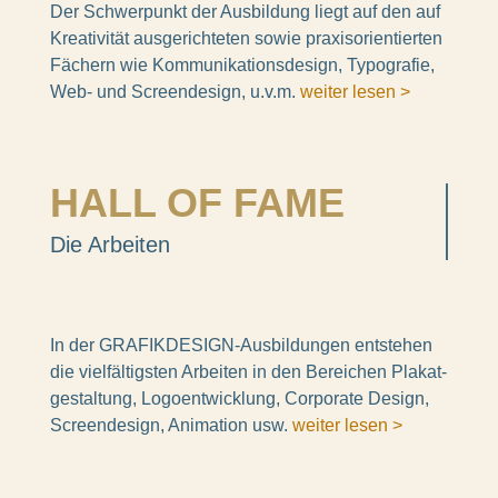
Der Schwer­punkt der Ausbil­dung liegt auf den auf
Krea­ti­vi­tät ausge­rich­te­ten sowie praxis­ori­en­tier­ten
Fächern wie Kommu­ni­ka­ti­ons­de­sign, Typo­gra­fie,
Web- und Screen­de­sign, u.v.m.
weiter lesen >
HALL OF FAME
Die Arbei­ten
In der GRAFIK­DE­SIGN-Ausbil­dun­gen entste­hen
die viel­fäl­tigs­ten Arbei­ten in den Berei­chen Plakat­
ge­stal­tung, Logo­ent­wick­lung, Corpo­rate Design,
Screen­de­sign, Anima­tion usw.
weiter lesen >