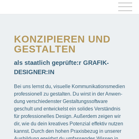
KONZI­PIE­REN UND
GESTAL­TEN
als staat­lich geprüfte:r GRAFIK­
DESIGNER:IN
Bei uns lernst du, visu­elle Kommu­ni­ka­ti­ons­me­dien
profes­sio­nell zu gestal­ten. Du wirst in der Anwen­
dung verschie­dens­ter Gestal­tungs­soft­ware
geschult und entwi­ckelst ein soli­des Verständ­nis
für profes­sio­nel­les Design. Außer­dem zeigen wir
dir, wie du dein krea­ti­ves Poten­zial effek­tiv nutzen
kannst. Durch den hohen Praxis­be­zug in unse­rer
Ausbil­dung erwirbst du umfas­sen­des Wissen in