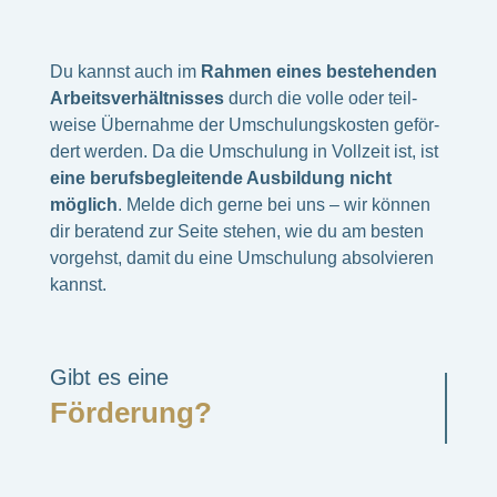
Du kannst auch im
Rahmen eines bestehen­den
Arbeits­ver­hält­nis­ses
durch die volle oder teil­
weise Über­nahme der Umschu­lungs­kos­ten geför­
dert werden. Da die Umschu­lung in Voll­zeit ist, ist
eine berufs­be­glei­tende Ausbil­dung nicht
möglich
. Melde dich gerne bei uns – wir können
dir bera­tend zur Seite stehen, wie du am besten
vorgehst, damit du eine Umschu­lung absol­vie­ren
kannst.
Gibt es eine
Förde­rung?