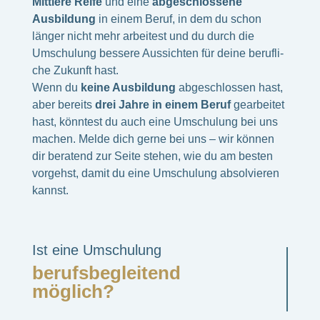
Mitt­lere Reife
und eine
abge­schlos­sene
Ausbil
dung
in einem Beruf, in dem du schon
länger nicht mehr arbei­test und du durch die
Umschu­lung bessere Aussich­ten für deine beruf­li­
che Zukunft hast.
Wenn du
keine Ausbil­dung
abge­schlos­sen hast,
aber bereits
drei Jahre in einem Beruf
gear­bei­tet
hast, könn­test du auch eine Umschu­lung bei uns
machen. Melde dich gerne bei uns – wir können
dir bera­tend zur Seite stehen, wie du am besten
vorgehst, damit du eine Umschu­lung absol­vie­ren
kannst.
Ist eine Umschu­lung
berufs­be­glei­tend
möglich?