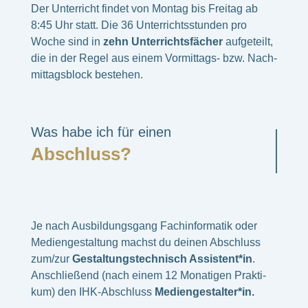
Der Unter­richt findet von Montag bis Frei­tag ab
8:45 Uhr statt. Die 36 Unter­richts­stun­den pro
Woche sind in
zehn Unter­richts­fä­cher
aufge­teilt,
die in der Regel aus einem Vormit­tags- bzw. Nach­
mit­tags­block bestehen.
Was habe ich für einen
Abschluss?
Je nach Ausbil­dungs­gang Fach­in­for­ma­tik oder
Medi­en­ge­stal­tung machst du deinen Abschluss
zum/zur
Gestal­tungs­tech­nisch Assistent*in
.
Anschlie­ßend (nach einem 12 Mona­ti­gen Prak­ti­
kum) den IHK-Abschluss
Mediengestalter*in.