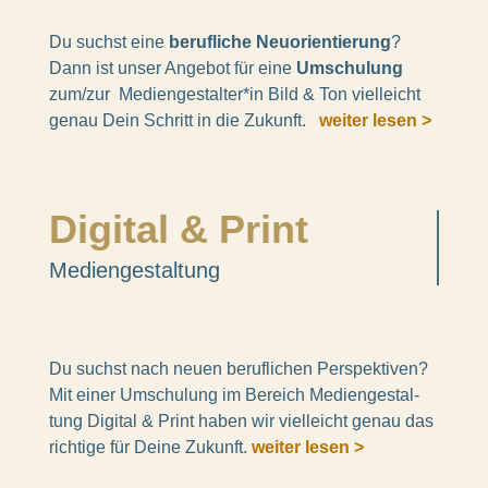
Du suchst eine
beruf­li­che Neuori­en­tie­rung
?
Dann ist unser Ange­bot für eine
Umschu­lung
zum/zur Mediengestalter*in Bild & Ton viel­leicht
genau Dein Schritt in die Zukunft.
weiter lesen >
Digi­tal & Print
Medi­en­ge­stal­tung
Du suchst nach neuen beruf­li­chen Perspek­ti­ven?
Mit einer Umschu­lung im Bereich Medi­en­ge­stal­
tung Digi­tal & Print haben wir viel­leicht genau das
rich­tige für Deine Zukunft.
weiter lesen >