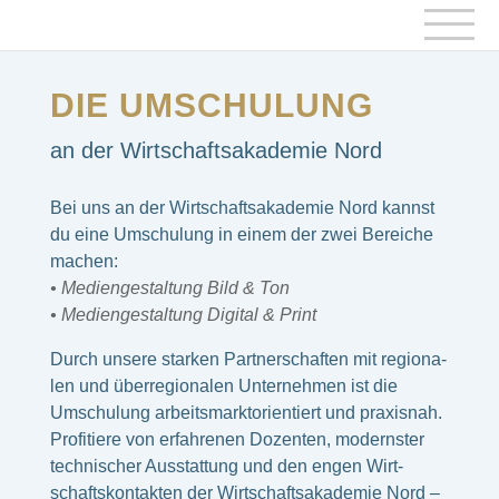
DIE UMSCHU­LUNG
an der Wirt­schafts­aka­de­mie Nord
Bei uns an der Wirt­schafts­aka­de­mie Nord kannst
du eine Umschu­lung in einem der zwei Berei­che
machen:
• Medi­en­ge­stal­tung Bild & Ton
• Medi­en­ge­stal­tung Digi­tal & Print
Durch unsere star­ken Part­ner­schaf­ten mit regio­na­
len und über­re­gio­na­len Unter­neh­men ist die
Umschu­lung arbeits­markt­ori­en­tiert und praxis­nah.
Profi­tiere von erfah­re­nen Dozen­ten, moderns­ter
tech­ni­scher Ausstat­tung und den engen Wirt­
schafts­kon­tak­ten der Wirt­schafts­aka­de­mie Nord –