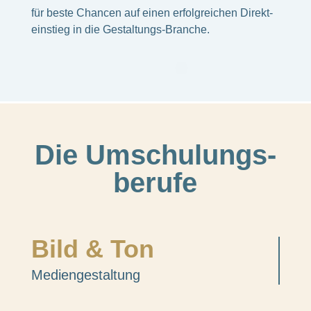
für beste Chan­cen auf einen erfolg­rei­chen Direkt­
ein­stieg in die Gestal­tungs-Bran­che.
Die Umschu­lungs­
be­rufe
Bild & Ton
Medi­en­ge­stal­tung