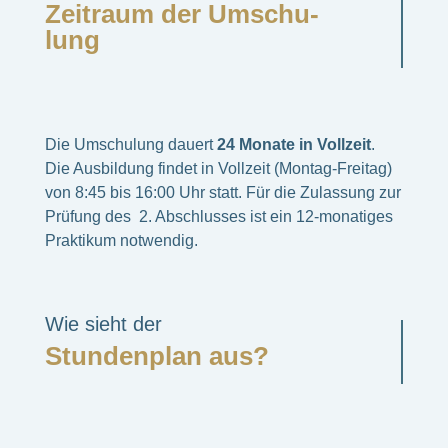
Zeit­raum der Umschu­
lung
Die Umschu­lung dauert
24 Monate in Voll­zeit
.
Die Ausbil­dung findet in Voll­zeit (Montag-Frei­tag)
von 8:45 bis 16:00 Uhr statt. Für die Zulas­sung zur
Prüfung des 2. Abschlus­ses ist ein 12-mona­ti­ges
Prak­ti­kum notwen­dig.
Wie sieht der
Stun­den­plan aus?