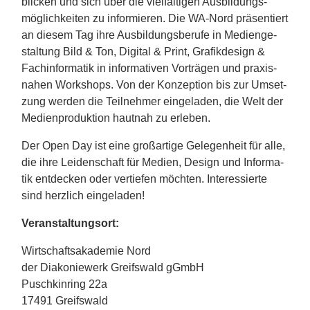
blicken und sich über die viel­fäl­ti­gen Ausbil­dungs­
mög­lich­kei­ten zu infor­mie­ren. Die WA-Nord präsen­tiert
an diesem Tag ihre Ausbil­dungs­be­rufe in Medi­en­ge­
stal­tung Bild & Ton, Digi­tal & Print, Grafik­de­sign &
Fach­in­for­ma­tik in infor­ma­ti­ven Vorträ­gen und praxis­
na­hen Work­shops. Von der Konzep­tion bis zur Umset­
zung werden die Teil­neh­mer einge­la­den, die Welt der
Medi­en­pro­duk­tion haut­nah zu erle­ben.
Der Open Day ist eine groß­ar­tige Gele­gen­heit für alle,
die ihre Leiden­schaft für Medien, Design und Infor­ma­
tik entde­cken oder vertie­fen möch­ten. Inter­es­sierte
sind herz­lich einge­la­den!
Veran­stal­tungs­ort:
Wirt­schafts­aka­de­mie Nord
der Diako­nie­werk Greifs­wald gGmbH
Pusch­kin­ring 22a
17491 Greifs­wald