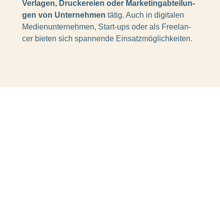
Verla­gen, Drucke­reien oder Marke­ting­ab­tei­lun­
gen von Unter­neh­men
tätig. Auch in digi­ta­len
Medi­en­un­ter­neh­men, Start-ups oder als Free­lan­
cer bieten sich span­nende Einsatz­mög­lich­kei­ten.