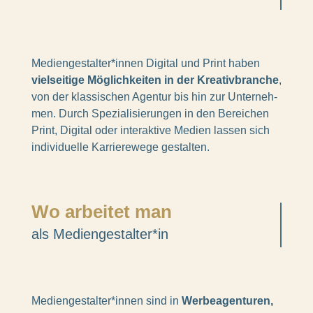
Mediengestalter*innen Digi­tal und Print haben
viel­sei­tige Möglich­kei­ten in der Krea­tiv­bran­che
,
von der klas­si­schen Agen­tur bis hin zur Unter­neh­
men. Durch Spezia­li­sie­run­gen in den Berei­chen
Print, Digi­tal oder inter­ak­tive Medien lassen sich
indi­vi­du­elle Karrie­re­wege gestal­ten.
Wo arbei­tet man
als Mediengestalter*in
Mediengestalter*innen sind in
Werbe­agen­tu­ren,