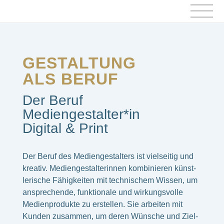
GESTALTUNG
ALS BERUF
Der Beruf
Mediengestalter*in
Digital & Print
Der Beruf des Medi­en­ge­stal­ters ist viel­sei­tig und
krea­tiv. Medi­en­ge­stal­te­rin­nen kombi­nie­ren künst­
le­ri­sche Fähig­kei­ten mit tech­ni­schem Wissen, um
anspre­chende, funk­tio­nale und wirkungs­volle
Medi­en­pro­dukte zu erstel­len. Sie arbei­ten mit
Kunden zusam­men, um deren Wünsche und Ziel­