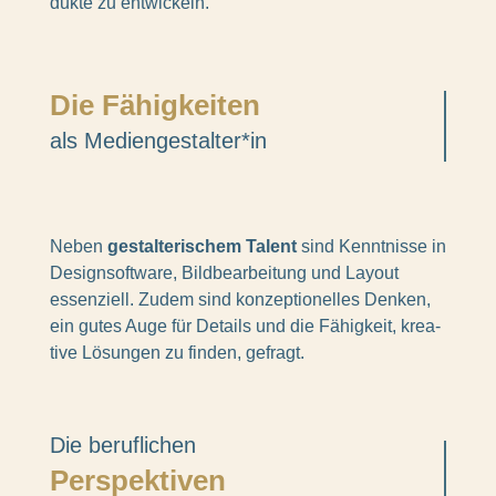
dukte zu entwi­ckeln.
Die Fähig­kei­ten
als Mediengestalter*in
Neben
gestal­te­ri­schem Talent
sind Kennt­nisse in
Design­soft­ware, Bild­be­ar­bei­tung und Layout
essen­zi­ell. Zudem sind konzep­tio­nel­les Denken,
ein gutes Auge für Details und die Fähig­keit, krea­
tive Lösun­gen zu finden, gefragt.
Die beruf­li­chen
Perspek­ti­ven