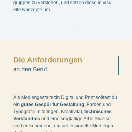
grup­pen zu verste­hen, und setzen diese in visu­
elle Konzepte um.
Die Anfor­de­run­gen
an den Beruf
Als Mediengestalter:in Digi­tal und Print soll­test du
ein
gutes Gespür für Gestal­tung
, Farben und
Typo­gra­fie mitbrin­gen. Krea­ti­vi­tät,
tech­ni­sches
Verständ­nis
und eine sorg­fäl­tige Arbeits­weise
sind entschei­dend, um profes­sio­nelle Medi­en­pro­